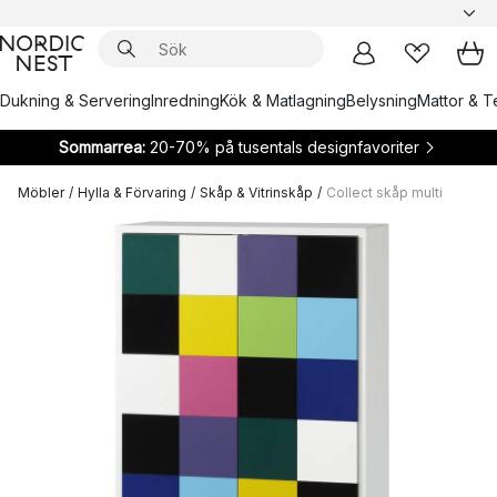
Dukning & Servering
Inredning
Kök & Matlagning
Belysning
Mattor & Te
Sommarrea:
20-70% på tusentals designfavoriter
Möbler
/
Hylla & Förvaring
/
Skåp & Vitrinskåp
/
Collect skåp multi