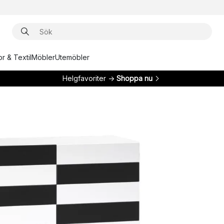
r & Textil
Möbler
Utemöbler
Helgfavoriter →
Shoppa nu