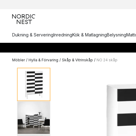
Dukning & Servering
Inredning
Kök & Matlagning
Belysning
Matto
Möbler
/
Hylla & Förvaring
/
Skåp & Vitrinskåp
/
NO 24 skåp