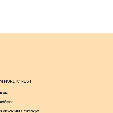
M NORDIC NEST
m oss
mdömen
t ansvarsfulla företaget