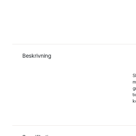
Beskrivning
S
m
g
t
k