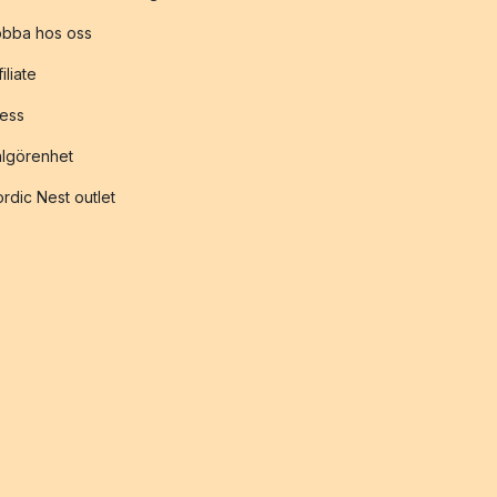
obba hos oss
filiate
ess
lgörenhet
rdic Nest outlet