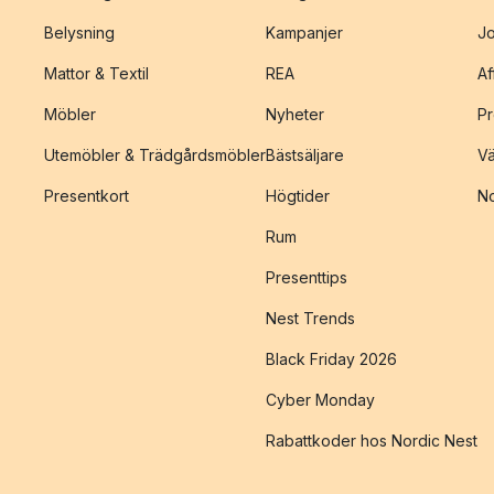
Belysning
Kampanjer
J
Mattor & Textil
REA
Af
Möbler
Nyheter
Pr
Utemöbler & Trädgårdsmöbler
Bästsäljare
Vä
Presentkort
Högtider
No
Rum
Presenttips
Nest Trends
Black Friday 2026
Cyber Monday
Rabattkoder hos Nordic Nest