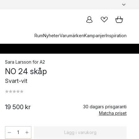
Rum
Nyheter
Varumärken
Kampanjer
Inspiration
Sara Larsson
för
A2
NO 24 skåp
Svart-vit
19 500 kr
30 dagars prisgaranti
Matcha priset
Lägg i varukorg