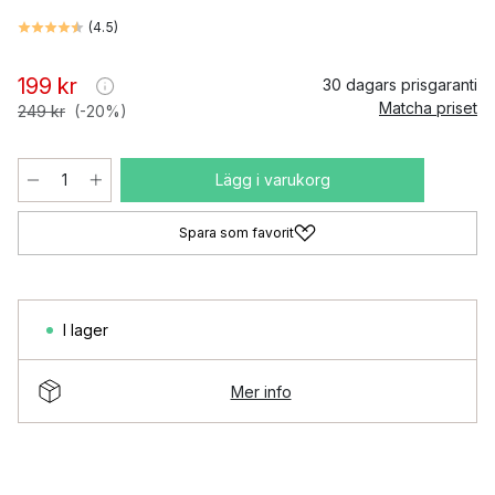
(
4.5
)
199 kr
30 dagars prisgaranti
Matcha priset
249 kr
(-20%)
Lägg i varukorg
Spara som favorit
I lager
Mer info