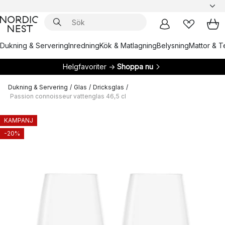
Dukning & Servering
Inredning
Kök & Matlagning
Belysning
Mattor & Te
Helgfavoriter →
Shoppa nu
Dukning & Servering
/
Glas
/
Dricksglas
/
Passion connoisseur vattenglas 46,5 cl
KAMPANJ
-20%