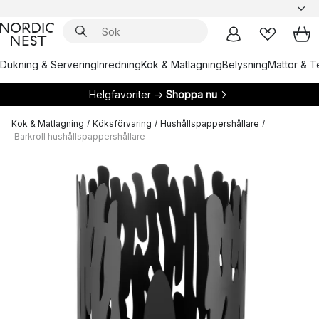
Dukning & Servering
Inredning
Kök & Matlagning
Belysning
Mattor & Te
Helgfavoriter →
Shoppa nu
Kök & Matlagning
/
Köksförvaring
/
Hushållspappershållare
/
Barkroll hushållspappershållare