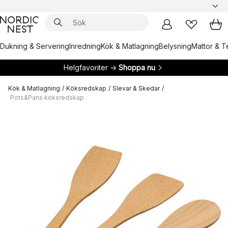
Dukning & Servering
Inredning
Kök & Matlagning
Belysning
Mattor & Te
Helgfavoriter →
Shoppa nu
Kök & Matlagning
/
Köksredskap
/
Slevar & Skedar
/
Pots&Pans köksredskap