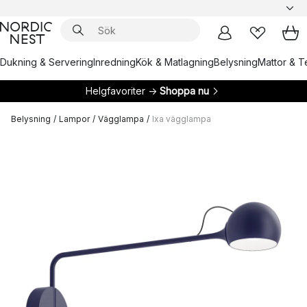
Dukning & Servering
Inredning
Kök & Matlagning
Belysning
Mattor & Te
Helgfavoriter →
Shoppa nu
Belysning
/
Lampor
/
Vägglampa
/
Ixa vägglampa