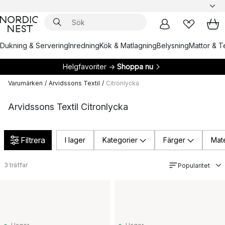
Dukning & Servering
Inredning
Kök & Matlagning
Belysning
Mattor & Te
Helgfavoriter →
Shoppa nu
Varumärken
/
Arvidssons Textil
/
Citronlycka
Arvidssons Textil Citronlycka
Filtrera
I lager
Kategorier
Färger
Mate
3
träffar
Popularitet