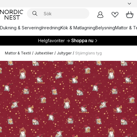
Dukning & Servering
Inredning
Kök & Matlagning
Belysning
Mattor & Te
Helgfavoriter →
Shoppa nu
Mattor & Textil
/
Jultextilier
/
Jultyger
/
Stjärnglans tyg