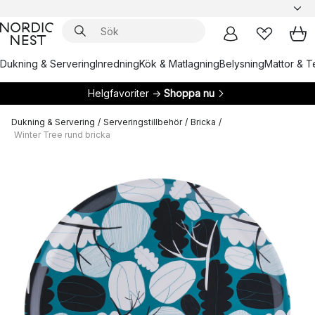
Dukning & Servering
Inredning
Kök & Matlagning
Belysning
Mattor & Te
Helgfavoriter →
Shoppa nu
Dukning & Servering
/
Serveringstillbehör
/
Bricka
/
Winter Tree rund bricka