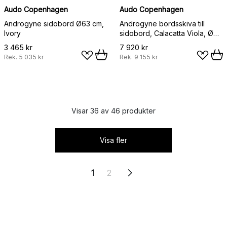
Audo Copenhagen
Audo Copenhagen
Androgyne sidobord Ø63 cm,
Androgyne bordsskiva till
Ivory
sidobord, Calacatta Viola, Ø65
cm
3 465 kr
7 920 kr
Rek.
5 035 kr
Rek.
9 155 kr
Visar 36 av 46 produkter
Visa fler
1
2