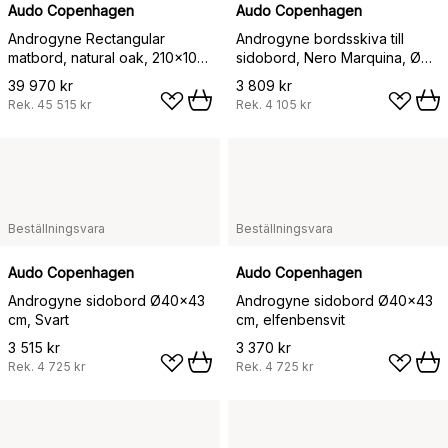
Audo Copenhagen
Audo Copenhagen
Androgyne Rectangular
Androgyne bordsskiva till
matbord, natural oak, 210x109
sidobord, Nero Marquina, Ø65
cm
cm
39 970 kr
3 809 kr
Rek.
45 515 kr
Rek.
4 105 kr
Beställningsvara
Beställningsvara
Audo Copenhagen
Audo Copenhagen
Androgyne sidobord Ø40x43
Androgyne sidobord Ø40x43
cm, Svart
cm, elfenbensvit
3 515 kr
3 370 kr
Rek.
4 725 kr
Rek.
4 725 kr