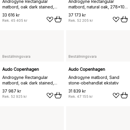
Androgyne Rectangular
Androgyne Rectangular
matbord, oak dark stained,
matbord, natural oak, 278x109
210x109 cm
cm
33 616 kr
37 173 kr
Rek.
45 405 kr
Rek.
52 205 kr
Beställningsvara
Beställningsvara
Audo Copenhagen
Audo Copenhagen
Androgyne Rectangular
Androgyne matbord, Sand
matbord, oak dark stained,
stone-obehandlat ekstativ
278x109 cm
37 987 kr
31 839 kr
Rek.
52 925 kr
Rek.
47 155 kr