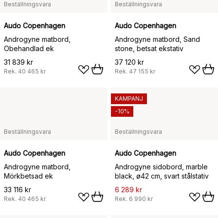
Beställningsvara
Beställningsvara
Audo Copenhagen
Audo Copenhagen
Androgyne matbord,
Androgyne matbord, Sand
Obehandlad ek
stone, betsat ekstativ
31 839 kr
37 120 kr
Rek.
40 465 kr
Rek.
47 155 kr
KAMPANJ
-10%
Beställningsvara
Beställningsvara
Audo Copenhagen
Audo Copenhagen
Androgyne matbord,
Androgyne sidobord, marble
Mörkbetsad ek
black, ø42 cm, svart stålstativ
33 116 kr
6 289 kr
Rek.
40 465 kr
Rek.
6 990 kr