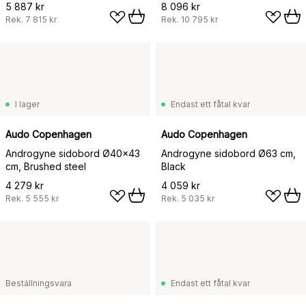
ek-bordsskiva
5 887 kr
8 096 kr
Rek.
7 815 kr
Rek.
10 795 kr
I lager
Endast ett fåtal kvar
Audo Copenhagen
Audo Copenhagen
Androgyne sidobord Ø40x43
Androgyne sidobord Ø63 cm,
cm, Brushed steel
Black
4 279 kr
4 059 kr
Rek.
5 555 kr
Rek.
5 035 kr
Beställningsvara
Endast ett fåtal kvar