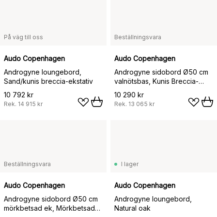
På väg till oss
Beställningsvara
Audo Copenhagen
Audo Copenhagen
Androgyne loungebord,
Androgyne sidobord Ø50 cm
Sand/kunis breccia-ekstativ
valnötsbas, Kunis Breccia-
bordsskiva
10 792 kr
10 290 kr
Rek.
14 915 kr
Rek.
13 065 kr
Beställningsvara
I lager
Audo Copenhagen
Audo Copenhagen
Androgyne sidobord Ø50 cm
Androgyne loungebord,
mörkbetsad ek, Mörkbetsad
Natural oak