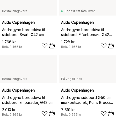
Beställningsvara
Endast ett fåtal kvar
Audo Copenhagen
Audo Copenhagen
Androgyne bordsskiva till
Androgyne bordsskiva till
sidobord, Svart, Ø42 cm
sidobord, Elfenbensvit, Ø42
cm
1 768 kr
1 728 kr
Rek.
2 465 kr
Rek.
2 465 kr
Beställningsvara
På väg till oss
Audo Copenhagen
Audo Copenhagen
Androgyne bordsskiva till
Androgyne sidobord Ø50 cm
sidobord, Emparador, Ø42 cm
mörkbetsad ek, Kunis Breccia-
bordsskiva
2 010 kr
7 519 kr
Rek.
2 465 kr
Rek.
9 565 kr