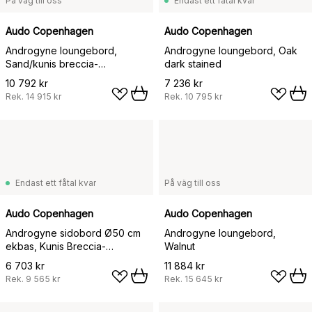
På väg till oss
Endast ett fåtal kvar
Audo Copenhagen
Audo Copenhagen
Androgyne loungebord,
Androgyne loungebord, Oak
Sand/kunis breccia-
dark stained
mörkbetsat ekstativ
10 792 kr
7 236 kr
Rek.
14 915 kr
Rek.
10 795 kr
Endast ett fåtal kvar
På väg till oss
Audo Copenhagen
Audo Copenhagen
Androgyne sidobord Ø50 cm
Androgyne loungebord,
ekbas, Kunis Breccia-
Walnut
bordsskiva
6 703 kr
11 884 kr
Rek.
9 565 kr
Rek.
15 645 kr