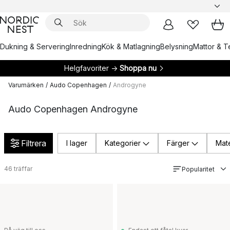
Dukning & Servering
Inredning
Kök & Matlagning
Belysning
Mattor & Te
Helgfavoriter →
Shoppa nu
Varumärken
/
Audo Copenhagen
/
Androgyne
Audo Copenhagen Androgyne
Filtrera
I lager
Kategorier
Färger
Mate
46
träffar
Popularitet