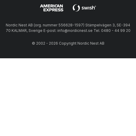
Nordic Nest AB (org. nummer 556628-1597) Stämpelvägen 3, SE-394
70 KALMAR, Sverige E-post: info@nordicnest.se Tel. 0480 - 44 99 20
© 2002 - 2026 Copyright Nordic Nest AB