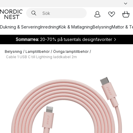
Dukning & Servering
Inredning
Kök & Matlagning
Belysning
Mattor & Te
Sommarrea:
20-70% på tusentals designfavoriter
Belysning
/
Lamptillbehör
/
Övriga lamptillbehör
/
Cable 1 USB C till Lightning laddkabel 2m