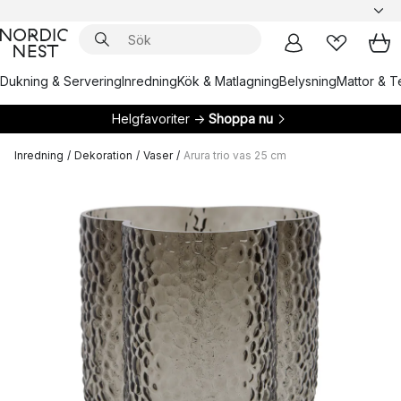
Dukning & Servering
Inredning
Kök & Matlagning
Belysning
Mattor & Te
Helgfavoriter →
Shoppa nu
Inredning
/
Dekoration
/
Vaser
/
Arura trio vas 25 cm