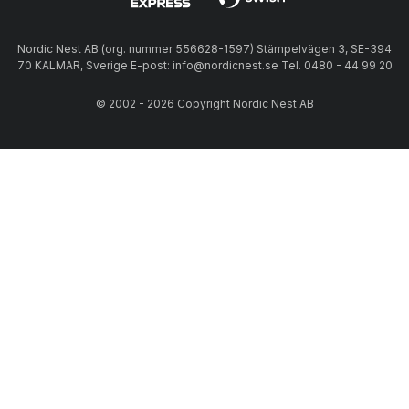
Nordic Nest AB (org. nummer 556628-1597) Stämpelvägen 3, SE-394
70 KALMAR, Sverige E-post: info@nordicnest.se Tel. 0480 - 44 99 20
© 2002 - 2026 Copyright Nordic Nest AB