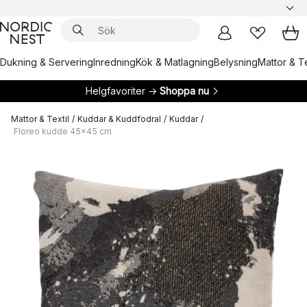
Dukning & Servering
Inredning
Kök & Matlagning
Belysning
Mattor & Te
Helgfavoriter →
Shoppa nu
Mattor & Textil
/
Kuddar & Kuddfodral
/
Kuddar
/
Floreo kudde 45x45 cm