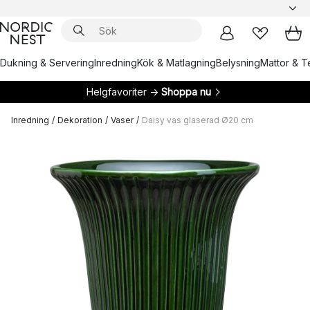
Dukning & Servering
Inredning
Kök & Matlagning
Belysning
Mattor & Te
Helgfavoriter →
Shoppa nu
Inredning
/
Dekoration
/
Vaser
/
Daisy vas glaserad Ø20 cm