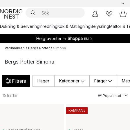
Dukning & Servering
Inredning
Kök & Matlagning
Belysning
Mattor & Te
Helgfavoriter →
Shoppa nu
Varumärken
/
Bergs Potter
/
Simona
Bergs Potter Simona
Filtrera
I lager
Kategorier
Färger
Mate
15
träffar
Popularitet
KAMPANJ