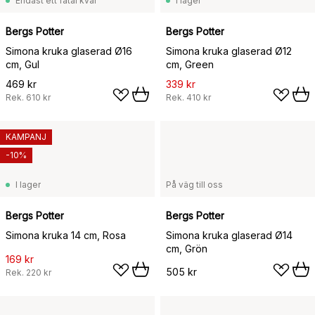
Endast ett fåtal kvar
I lager
Bergs Potter
Bergs Potter
Simona kruka glaserad Ø16
Simona kruka glaserad Ø12
cm, Gul
cm, Green
469 kr
339 kr
Rek.
610 kr
Rek.
410 kr
KAMPANJ
-10%
I lager
På väg till oss
Bergs Potter
Bergs Potter
Simona kruka 14 cm, Rosa
Simona kruka glaserad Ø14
cm, Grön
169 kr
505 kr
Rek.
220 kr