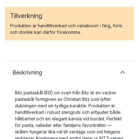
Tillverkning
Produkten är handtillverkad och variationer i färg, form
och storlek kan därför förekomma.
Beskrivning
Bitz pastaskål Ø20 cm svart från Bitz är en vacker
pastaskål formgiven av Christian Bitz som lyfter
dukningen med sin tydliga karaktär. Produkten är
handtillverkad i robust stengods och erbjuder både
hållbarhet och en elegant känsla vid bordet. Perfekt
för pasta, sallader eller familjens favoriträtter —
skålen fungerar lika väl till vardags som vid helgens
middagar. Kombinera med andra delar ur BITZ-serien