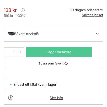
133 kr
30 dagars prisgaranti
Matcha priset
189 kr
(-30%)
Svart-mörkblå
Lägg i varukorg
Spara som favorit
Endast ett fåtal kvar
,
I lager
Mer info