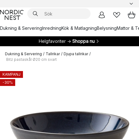
Dukning & Servering
Inredning
Kök & Matlagning
Belysning
Mattor & Te
Helgfavoriter →
Shoppa nu
Dukning & Servering
/
Tallrikar
/
Djupa tallrikar
/
Bitz pastaskål Ø20 cm svart
KAMPANJ
-30%