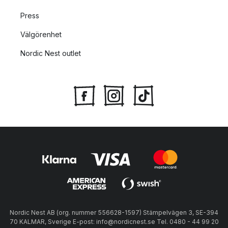
Press
Välgörenhet
Nordic Nest outlet
Nordic Nest AB (org. nummer 556628-1597) Stämpelvägen 3, SE-394
70 KALMAR, Sverige E-post: info@nordicnest.se Tel. 0480 - 44 99 20