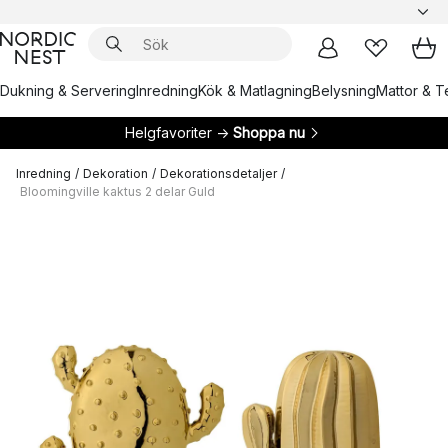
Dukning & Servering
Inredning
Kök & Matlagning
Belysning
Mattor & Te
Helgfavoriter →
Shoppa nu
Inredning
/
Dekoration
/
Dekorationsdetaljer
/
Bloomingville kaktus 2 delar Guld