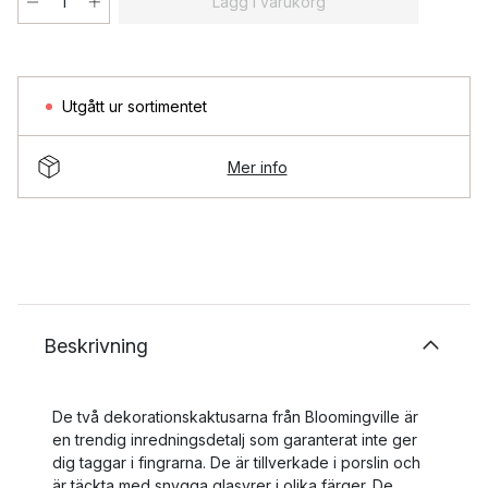
Lägg i varukorg
Utgått ur sortimentet
Mer info
Beskrivning
De två dekorationskaktusarna från Bloomingville är
en trendig inredningsdetalj som garanterat inte ger
dig taggar i fingrarna. De är tillverkade i porslin och
är täckta med snygga glasyrer i olika färger. De