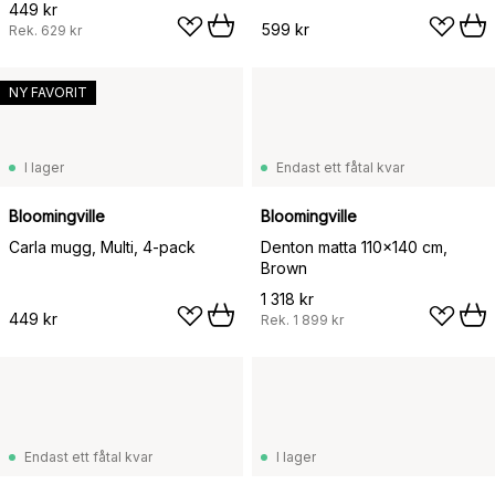
449 kr
599 kr
Rek.
629 kr
NY FAVORIT
I lager
Endast ett fåtal kvar
Bloomingville
Bloomingville
Carla mugg, Multi, 4-pack
Denton matta 110x140 cm,
Brown
1 318 kr
449 kr
Rek.
1 899 kr
Endast ett fåtal kvar
I lager