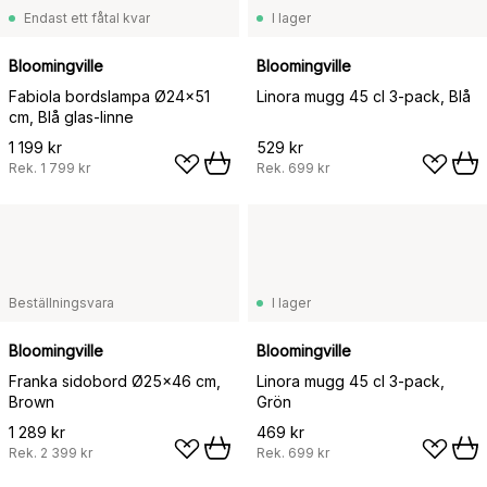
Endast ett fåtal kvar
I lager
Bloomingville
Bloomingville
Fabiola bordslampa Ø24x51
Linora mugg 45 cl 3-pack, Blå
cm, Blå glas-linne
1 199 kr
529 kr
Rek.
1 799 kr
Rek.
699 kr
Beställningsvara
I lager
Bloomingville
Bloomingville
Franka sidobord Ø25x46 cm,
Linora mugg 45 cl 3-pack,
Brown
Grön
1 289 kr
469 kr
Rek.
2 399 kr
Rek.
699 kr