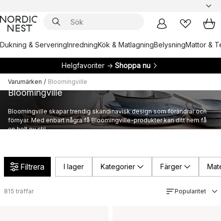
Dukning & Servering
Inredning
Kök & Matlagning
Belysning
Mattor & Te
Helgfavoriter →
Shoppa nu
Varumärken
/
Bloomingville
Bloomingville
Bloomingville skapar trendig skandinavisk design som förändrar och
förnyar. Med enbart några få Bloomingville-produkter kan ditt hem få
en helt ny stil.
Filtrera
I lager
Kategorier
Färger
Mate
815
träffar
Popularitet