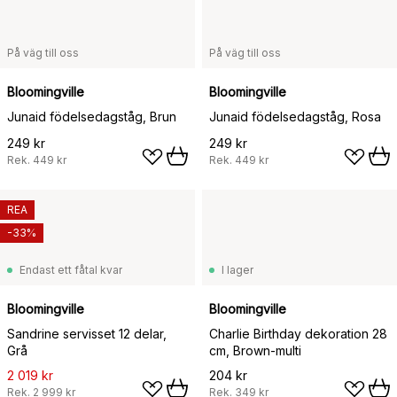
På väg till oss
På väg till oss
Bloomingville
Bloomingville
Junaid födelsedagståg, Brun
Junaid födelsedagståg, Rosa
249 kr
249 kr
Rek.
449 kr
Rek.
449 kr
REA
-33%
Endast ett fåtal kvar
I lager
Bloomingville
Bloomingville
Sandrine servisset 12 delar,
Charlie Birthday dekoration 28
Grå
cm, Brown-multi
2 019 kr
204 kr
Rek.
2 999 kr
Rek.
349 kr