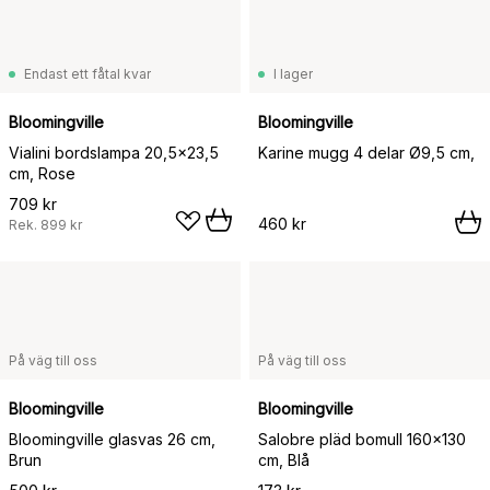
Endast ett fåtal kvar
I lager
Bloomingville
Bloomingville
Vialini bordslampa 20,5x23,5
Karine mugg 4 delar Ø9,5 cm,
cm, Rose
709 kr
460 kr
Rek.
899 kr
På väg till oss
På väg till oss
Bloomingville
Bloomingville
Bloomingville glasvas 26 cm,
Salobre pläd bomull 160x130
Brun
cm, Blå