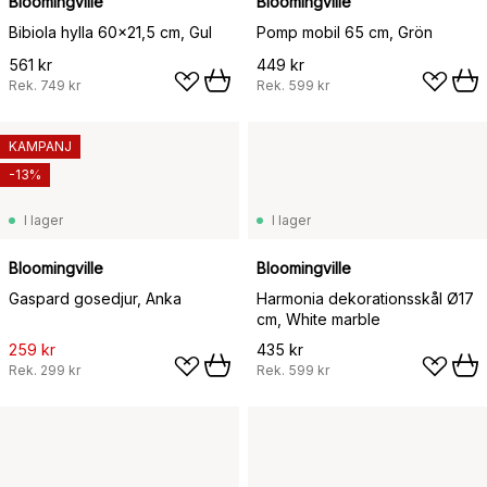
Bloomingville
Bloomingville
Bibiola hylla 60x21,5 cm, Gul
Pomp mobil 65 cm, Grön
561 kr
449 kr
Rek.
749 kr
Rek.
599 kr
KAMPANJ
-13%
I lager
I lager
Bloomingville
Bloomingville
Gaspard gosedjur, Anka
Harmonia dekorationsskål Ø17
cm, White marble
259 kr
435 kr
Rek.
299 kr
Rek.
599 kr