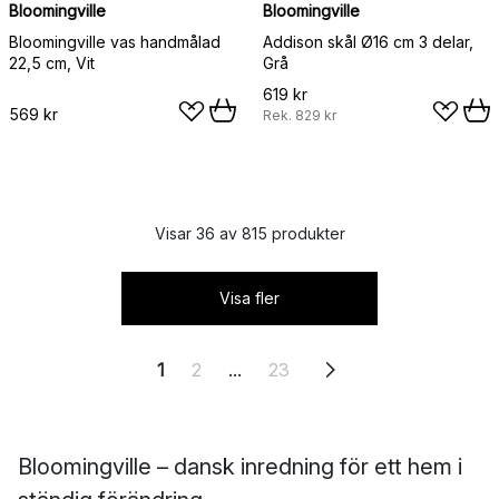
Bloomingville
Bloomingville
Bloomingville vas handmålad
Addison skål Ø16 cm 3 delar,
22,5 cm, Vit
Grå
619 kr
569 kr
Rek.
829 kr
Visar 36 av 815 produkter
Visa fler
1
2
...
23
Bloomingville – dansk inredning för ett hem i