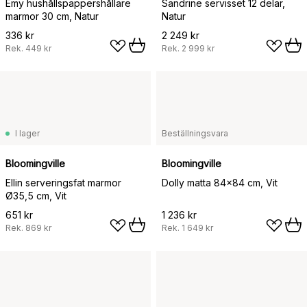
Emy hushållspappershållare
Sandrine servisset 12 delar,
marmor 30 cm, Natur
Natur
336 kr
2 249 kr
Rek.
449 kr
Rek.
2 999 kr
I lager
Beställningsvara
Bloomingville
Bloomingville
Ellin serveringsfat marmor
Dolly matta 84x84 cm, Vit
Ø35,5 cm, Vit
651 kr
1 236 kr
Rek.
869 kr
Rek.
1 649 kr