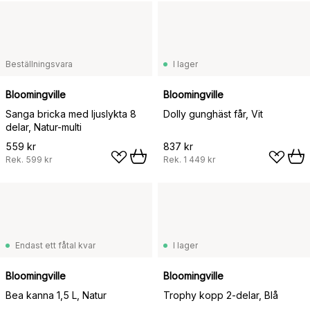
Beställningsvara
I lager
Bloomingville
Bloomingville
Sanga bricka med ljuslykta 8
Dolly gunghäst får, Vit
delar, Natur-multi
559 kr
837 kr
Rek.
599 kr
Rek.
1 449 kr
Endast ett fåtal kvar
I lager
Bloomingville
Bloomingville
Bea kanna 1,5 L, Natur
Trophy kopp 2-delar, Blå