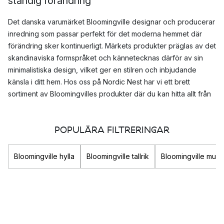
ständig förändring
Det danska varumärket Bloomingville designar och producerar
inredning som passar perfekt för det moderna hemmet där
förändring sker kontinuerligt. Märkets produkter präglas av det
skandinaviska formspråket och kännetecknas därför av sin
minimalistiska design, vilket ger en stilren och inbjudande
känsla i ditt hem. Hos oss på Nordic Nest har vi ett brett
sortiment av Bloomingvilles produkter där du kan hitta allt från
vackra
lampor
och
till
mattor
.
POPULÄRA FILTRERINGAR
Historien bakom Bloomingville
Bloomingville grundades av Betina Stampe år 2000 och har
Bloomingville hylla
Bloomingville tallrik
Bloomingville mug
sedan dess haft fullt upp med att sprida sin kärlek för hem i
ständig förändring sedan dess. 2014 blev Bloomingville en del
av det amerikanska bolaget Regent Holding och lanserades
därefter i USA.