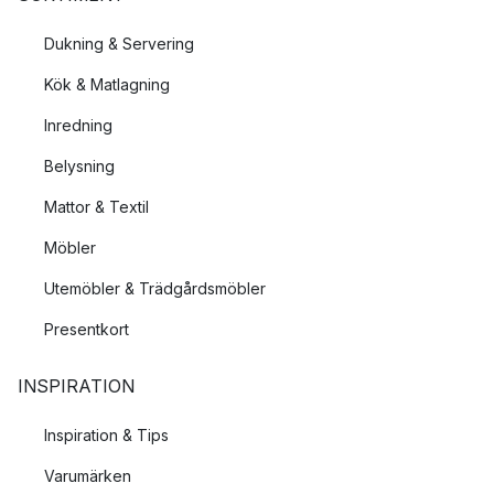
formspråk?
Dukning & Servering
Bloomingvilles stil kan karaktäriseras som skandinavisk
minimalism med rustika drag. I sortimentet hittar vi enkla, mjuka
Kök & Matlagning
former med subtila mönster och färgkombinationer. Design och
Inredning
inredning från Bloomingville skapar ett varmt och inbjudande
och informellt uttryck som
Belysning
det är lätt att känna sig hemma i.
Mattor & Textil
Möbler
Utemöbler & Trädgårdsmöbler
Presentkort
INSPIRATION
Inspiration & Tips
Varumärken