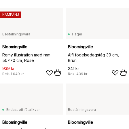
KAMPANJ
Beställningsvara
I lager
Bloomingville
Bloomingville
Remy illustration med ram
Alfi födelsedagståg 39 cm,
50x70 cm, Rose
Brun
939 kr
241 kr
Rek.
1 049 kr
Rek.
439 kr
Endast ett fåtal kvar
Beställningsvara
Bloomingville
Bloomingville