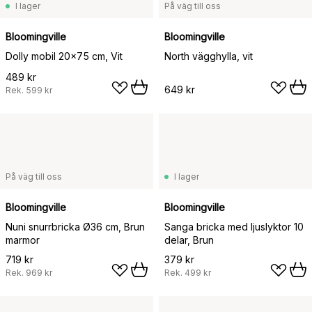
I lager
På väg till oss
Bloomingville
Bloomingville
Dolly mobil 20x75 cm, Vit
North vägghylla, vit
489 kr
649 kr
Rek.
599 kr
På väg till oss
I lager
Bloomingville
Bloomingville
Nuni snurrbricka Ø36 cm, Brun
Sanga bricka med ljuslyktor 10
marmor
delar, Brun
719 kr
379 kr
Rek.
969 kr
Rek.
499 kr