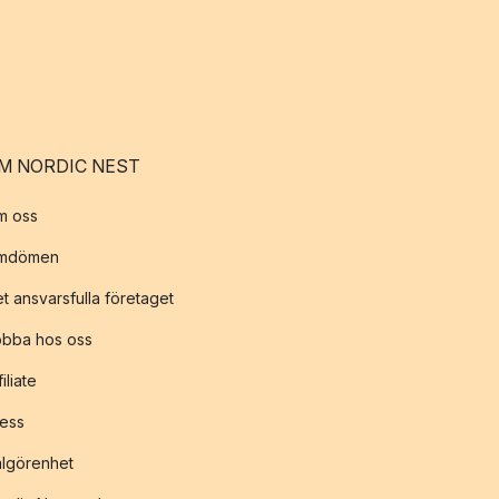
M NORDIC NEST
m oss
mdömen
t ansvarsfulla företaget
obba hos oss
filiate
ess
lgörenhet