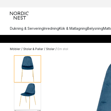
Dukning & Servering
Inredning
Kök & Matlagning
Belysning
Matto
Möbler
/
Stolar & Pallar
/
Stolar
/
Em stol