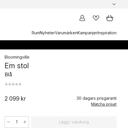
Rum
Nyheter
Varumärken
Kampanjer
Inspiration
Bloomingville
Em stol
Blå
2 099 kr
30 dagars prisgaranti
Matcha priset
Lägg i varukorg