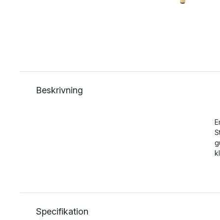
Beskrivning
E
S
g
k
Specifikation