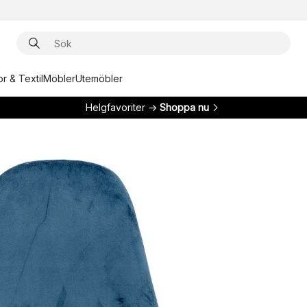
r & Textil
Möbler
Utemöbler
Helgfavoriter →
Shoppa nu