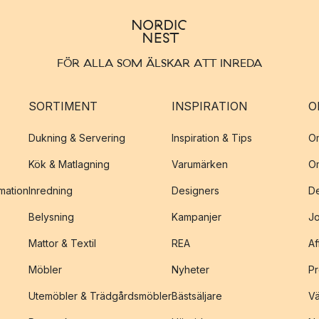
FÖR ALLA SOM ÄLSKAR ATT INREDA
SORTIMENT
INSPIRATION
O
Dukning & Servering
Inspiration & Tips
O
Kök & Matlagning
Varumärken
O
amation
Inredning
Designers
De
Belysning
Kampanjer
J
Mattor & Textil
REA
Af
Möbler
Nyheter
Pr
Utemöbler & Trädgårdsmöbler
Bästsäljare
Vä