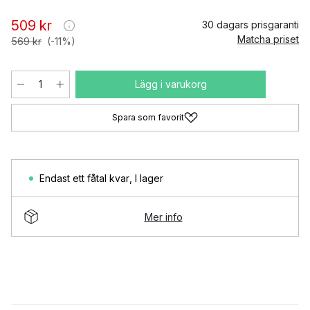
509 kr
30 dagars prisgaranti
Matcha priset
569 kr
(-11%)
Lägg i varukorg
Spara som favorit
Endast ett fåtal kvar
,
I lager
Mer info