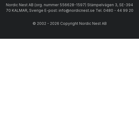
Nordic Nest AB (org. nummer 556628-1597) Stämpelvägen 3, SE-394
70 KALMAR, Sverige E-post: info@nordicnest.se Tel. 0480 - 44 99 20
© 2002 - 2026 Copyright Nordic Nest AB