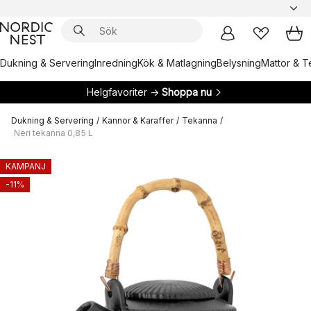
Dukning & Servering
Inredning
Kök & Matlagning
Belysning
Mattor & Te
Helgfavoriter →
Shoppa nu
Dukning & Servering
/
Kannor & Karaffer
/
Tekanna
/
Neri tekanna 0,85 L
KAMPANJ
-11%