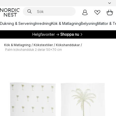
Dukning & Servering
Inredning
Kök & Matlagning
Belysning
Mattor & Te
Helgfavoriter →
Shoppa nu
Kök & Matlagning
/
Kökstextilier
/
Kökshanddukar
/
Palm kökshandduk 2 delar 50x70 cm