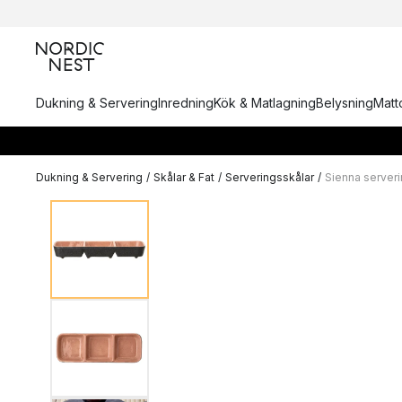
Dukning & Servering
Inredning
Kök & Matlagning
Belysning
Matto
Dukning & Servering
/
Skålar & Fat
/
Serveringsskålar
/
Sienna serveri