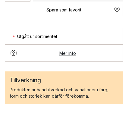
Spara som favorit
Utgått ur sortimentet
Mer info
Tillverkning
Produkten är handtillverkad och variationer i färg,
form och storlek kan därför förekomma.