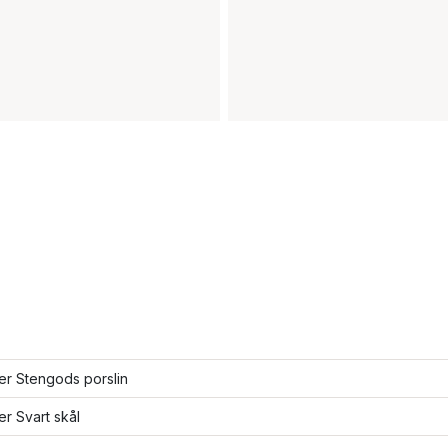
ler Stengods porslin
ler Svart skål