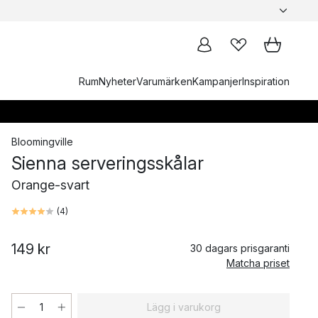
Rum
Nyheter
Varumärken
Kampanjer
Inspiration
Bloomingville
Sienna serveringsskålar
Orange-svart
(
4
)
149 kr
30 dagars prisgaranti
Matcha priset
Lägg i varukorg