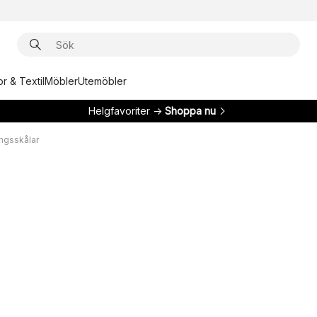
r & Textil
Möbler
Utemöbler
Helgfavoriter →
Shoppa nu
ngsskålar