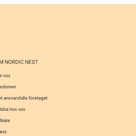
M NORDIC NEST
m oss
mdömen
t ansvarsfulla företaget
obba hos oss
filiate
ess