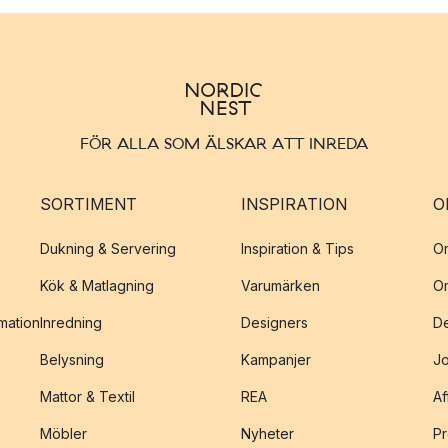
FÖR ALLA SOM ÄLSKAR ATT INREDA
SORTIMENT
INSPIRATION
O
Dukning & Servering
Inspiration & Tips
O
Kök & Matlagning
Varumärken
O
amation
Inredning
Designers
De
Belysning
Kampanjer
J
Mattor & Textil
REA
Af
Möbler
Nyheter
Pr