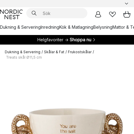
Dukning & Servering
Inredning
Kök & Matlagning
Belysning
Mattor & Te
Helgfavoriter →
Shoppa nu
Dukning & Servering
/
Skålar & Fat
/
Frukostskålar
/
Treats skål Ø11,5 cm