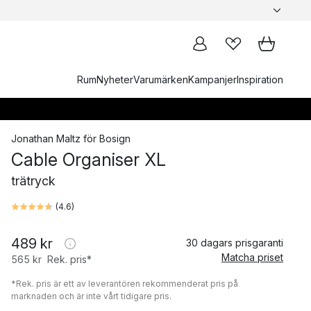
Rum
Nyheter
Varumärken
Kampanjer
Inspiration
Jonathan Maltz
för
Bosign
Cable Organiser XL
trätryck
(
4.6
)
489 kr
30 dagars prisgaranti
Matcha priset
565 kr
Rek. pris*
*Rek. pris är ett av leverantören rekommenderat pris på
marknaden och är inte vårt tidigare pris.