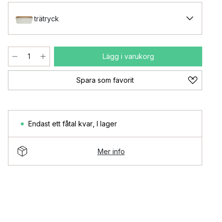
trätryck
Lägg i varukorg
Spara som favorit
Endast ett fåtal kvar
,
I lager
Mer info