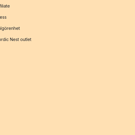
filiate
ess
lgörenhet
rdic Nest outlet