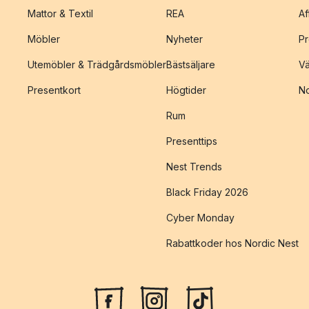
Mattor & Textil
REA
Af
Möbler
Nyheter
Pr
Utemöbler & Trädgårdsmöbler
Bästsäljare
Vä
Presentkort
Högtider
No
Rum
Presenttips
Nest Trends
Black Friday 2026
Cyber Monday
Rabattkoder hos Nordic Nest