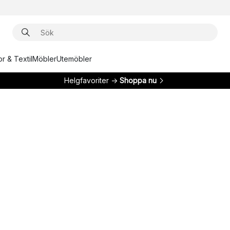
r & Textil
Möbler
Utemöbler
Helgfavoriter →
Shoppa nu