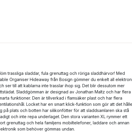
löm trassliga sladdar, fula grenuttag och röriga sladdhärvor! Med
able Organiser Hideaway från Bosign gömmer du enkelt all elektron
ch ser till att kablarna inte trasslar ihop sig. Det blir dessutom mer
ättstädat. Sladdgömman är designad av Jonathan Maltz och har flera
marta funktioner. Den är tillverkad i flamsäker plast och har flera
entilationshål. Locket har en smart klick-funktion som gör att det håll
ig på plats och botten har silikonfötter för att sladdsamlaren ska stå
tadigt och inte repa underlaget. Den stora varianten XL rymmer ett
tort grenuttag och hela familjens mobiltelefoner, laddare och annan
lektronik som behöver gömmas undan.