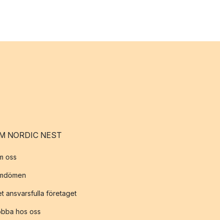
M NORDIC NEST
m oss
mdömen
t ansvarsfulla företaget
obba hos oss