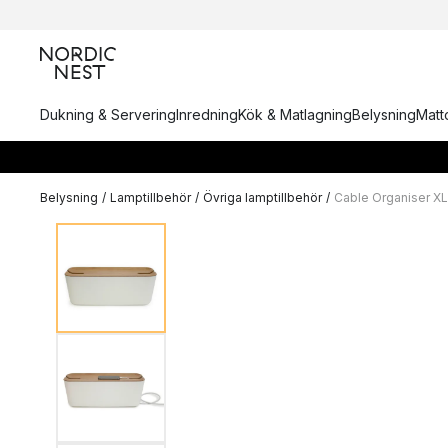
Dukning & Servering
Inredning
Kök & Matlagning
Belysning
Matto
Belysning
/
Lamptillbehör
/
Övriga lamptillbehör
/
Cable Organiser XL