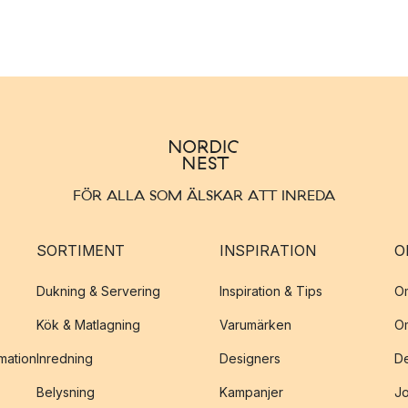
FÖR ALLA SOM ÄLSKAR ATT INREDA
SORTIMENT
INSPIRATION
O
Dukning & Servering
Inspiration & Tips
O
Kök & Matlagning
Varumärken
O
amation
Inredning
Designers
De
Belysning
Kampanjer
J