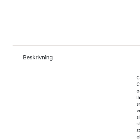
Beskrivning
G
C
o
l
s
v
s
s
s
e