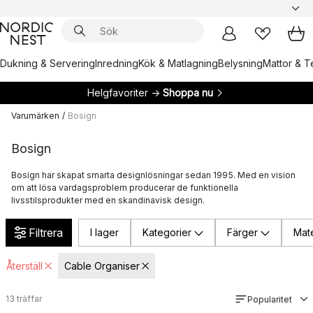
Dukning & Servering
Inredning
Kök & Matlagning
Belysning
Mattor & Te
Helgfavoriter →
Shoppa nu
Varumärken
/
Bosign
Bosign
Bosign har skapat smarta designlösningar sedan 1995. Med en vision
om att lösa vardagsproblem producerar de funktionella
livsstilsprodukter med en skandinavisk design.
Filtrera
I lager
Kategorier
Färger
Mate
Återställ
Cable Organiser
13
träffar
Popularitet