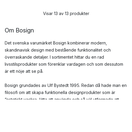
Visar 13 av 13 produkter
Om Bosign
Det svenska varumärket Bosign kombinerar modern,
skandinavisk design med bestående funktionalitet och
överraskande detaljer. I sortimentet hittar du en rad
livsstilsprodukter som förenklar vardagen och som dessutom
är ett nöje att se på.
Bosign grundades av Ulf Bystedt 1995. Redan då hade man en
filosofi om att skapa funktionella designprodukter som är
”estetiskt vackra, lätta att använda och så väl utformade att
dess verkliga värde inte är självklart vid första anblick”. Genom
åren har de skapat en rad smarta produkter som löst några av
våra vanligaste vardagsproblem. Disktrasehållaren du fäster i
diskhon och den smarta kabelgömman Cable Organiser är