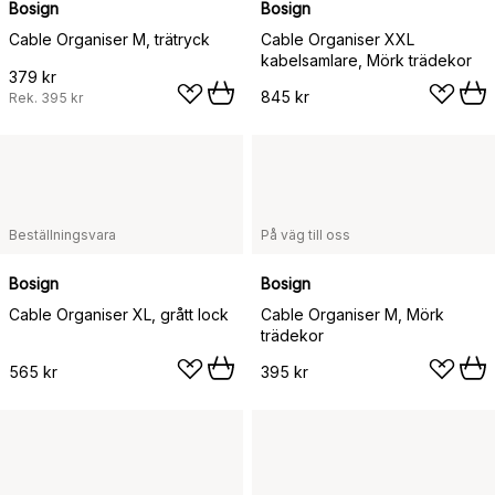
Bosign
Bosign
Cable Organiser M, trätryck
Cable Organiser XXL
kabelsamlare, Mörk trädekor
379 kr
845 kr
Rek.
395 kr
Beställningsvara
På väg till oss
Bosign
Bosign
Cable Organiser XL, grått lock
Cable Organiser M, Mörk
trädekor
565 kr
395 kr