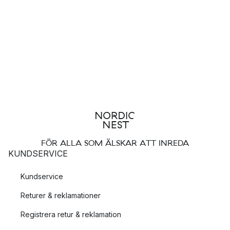
bara två exempel.
Produkterna är tillverkade i väl utvalda material som
kompletterar funktionaliteten och som naturligt smälter in i alla
miljöer. Då Bosign har ett stort miljötänk använder de sig enbart
av återvunna eller miljömässigt säkra material.
FÖR ALLA SOM ÄLSKAR ATT INREDA
KUNDSERVICE
Kundservice
Returer & reklamationer
Registrera retur & reklamation