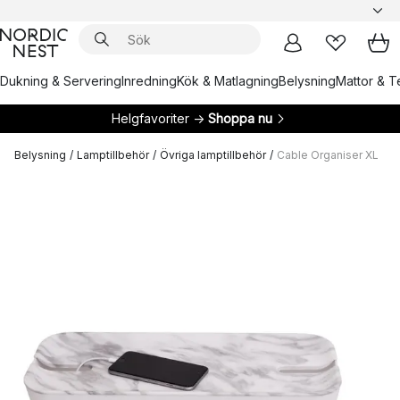
Dukning & Servering
Inredning
Kök & Matlagning
Belysning
Mattor & Te
Helgfavoriter →
Shoppa nu
Belysning
/
Lamptillbehör
/
Övriga lamptillbehör
/
Cable Organiser XL