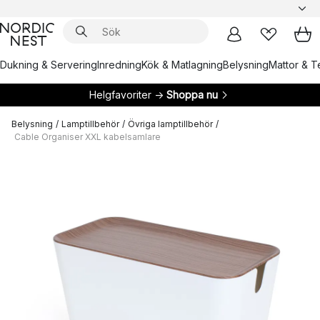
Dukning & Servering
Inredning
Kök & Matlagning
Belysning
Mattor & Te
Helgfavoriter →
Shoppa nu
Belysning
/
Lamptillbehör
/
Övriga lamptillbehör
/
Cable Organiser XXL kabelsamlare