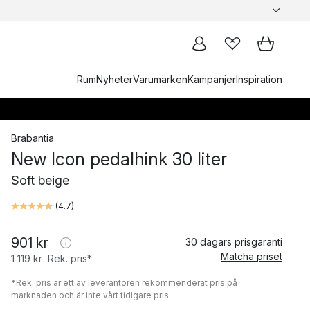
Rum
Nyheter
Varumärken
Kampanjer
Inspiration
Brabantia
New Icon pedalhink 30 liter
Soft beige
(
4.7
)
901 kr
30 dagars prisgaranti
Matcha priset
1 119 kr
Rek. pris*
*Rek. pris är ett av leverantören rekommenderat pris på
marknaden och är inte vårt tidigare pris.