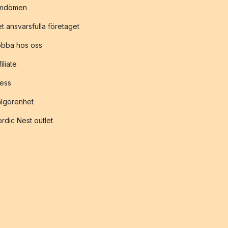
mdömen
t ansvarsfulla företaget
obba hos oss
filiate
ess
lgörenhet
rdic Nest outlet