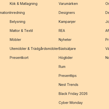
Kök & Matlagning
Varumärken
O
amation
Inredning
Designers
De
Belysning
Kampanjer
J
Mattor & Textil
REA
Af
Möbler
Nyheter
Pr
Utemöbler & Trädgårdsmöbler
Bästsäljare
Vä
Presentkort
Högtider
No
Rum
Presenttips
Nest Trends
Black Friday 2026
Cyber Monday