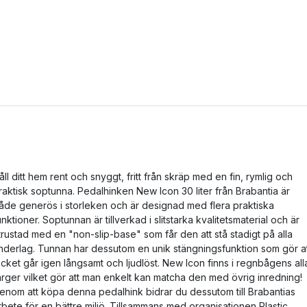
åll ditt hem rent och snyggt, fritt från skräp med en fin, rymlig och
raktisk soptunna. Pedalhinken New Icon 30 liter från Brabantia är
åde generös i storleken och är designad med flera praktiska
unktioner. Soptunnan är tillverkad i slitstarka kvalitetsmaterial och är
trustad med en "non-slip-base" som får den att stå stadigt på alla
nderlag. Tunnan har dessutom en unik stängningsfunktion som gör a
ocket går igen långsamt och ljudlöst. New Icon finns i regnbågens all
ärger vilket gör att man enkelt kan matcha den med övrig inredning!
enom att köpa denna pedalhink bidrar du dessutom till Brabantias
rbete för en bättre miljö. Tillsammans med organisationen Plastic