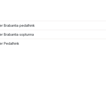
ler Brabantia pedalhink
ler Brabantia soptunna
ler Pedalhink