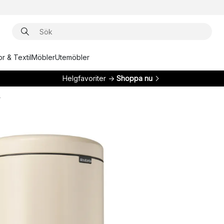
r & Textil
Möbler
Utemöbler
Helgfavoriter →
Shoppa nu
r