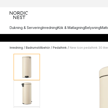
Dukning & Servering
Inredning
Kök & Matlagning
Belysning
Matto
Inredning
/
Badrumstillbehör
/
Pedalhink
/
New Icon pedalhink 30 lite