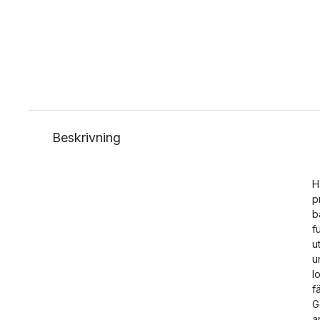
Beskrivning
H
p
b
f
u
u
l
f
G
a