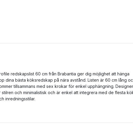
rofile redskapslist 60 cm från Brabantia ger dig möjlighet att hänga
pp dina bästa köksredskap på nära avstånd. Listen är 60 cm lång o
ommer tillsammans med sex krokar för enkel upphängning. Designe
r stilren och minimalistisk och är enkel att integrera med de flesta kö
ch inredningsstilar.