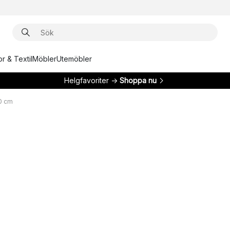
r & Textil
Möbler
Utemöbler
Helgfavoriter →
Shoppa nu
60 cm