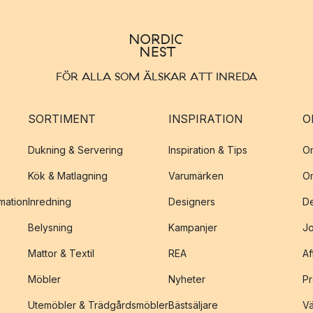
FÖR ALLA SOM ÄLSKAR ATT INREDA
SORTIMENT
INSPIRATION
O
Dukning & Servering
Inspiration & Tips
O
Kök & Matlagning
Varumärken
O
amation
Inredning
Designers
De
Belysning
Kampanjer
J
Mattor & Textil
REA
Af
Möbler
Nyheter
Pr
Utemöbler & Trädgårdsmöbler
Bästsäljare
Vä