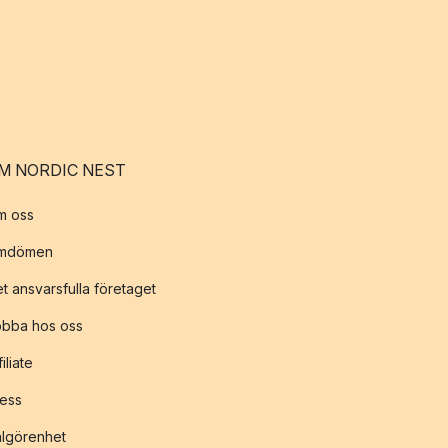
M NORDIC NEST
m oss
mdömen
t ansvarsfulla företaget
obba hos oss
filiate
ess
lgörenhet