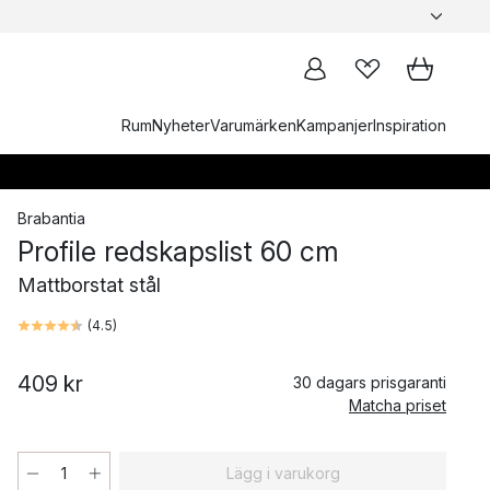
Rum
Nyheter
Varumärken
Kampanjer
Inspiration
Brabantia
Profile redskapslist 60 cm
Mattborstat stål
(
4.5
)
409 kr
30 dagars prisgaranti
Matcha priset
Lägg i varukorg