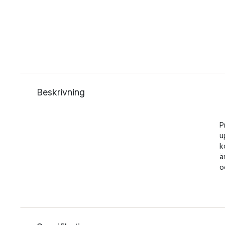
Beskrivning
P
u
k
ä
o