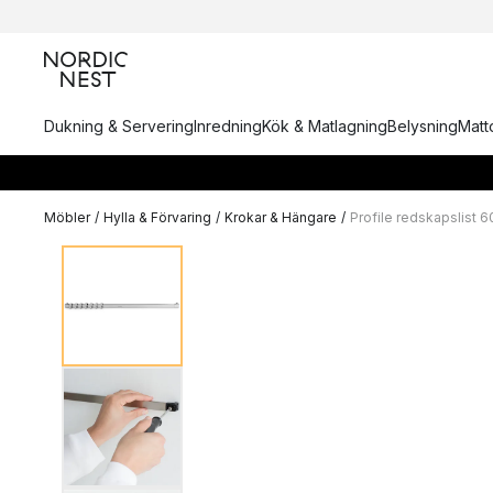
Dukning & Servering
Inredning
Kök & Matlagning
Belysning
Matto
Möbler
/
Hylla & Förvaring
/
Krokar & Hängare
/
Profile redskapslist 