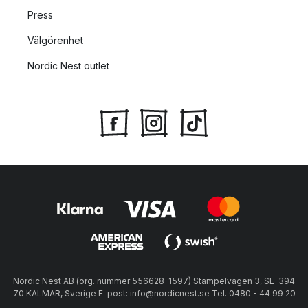
Press
Välgörenhet
Nordic Nest outlet
Nordic Nest AB (org. nummer 556628-1597) Stämpelvägen 3, SE-394
70 KALMAR, Sverige E-post: info@nordicnest.se Tel. 0480 - 44 99 20