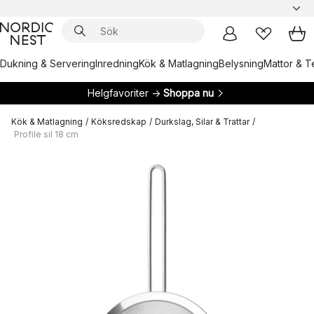
Dukning & Servering
Inredning
Kök & Matlagning
Belysning
Mattor & Te
Helgfavoriter →
Shoppa nu
Kök & Matlagning
/
Köksredskap
/
Durkslag, Silar & Trattar
/
Profile sil 18 cm