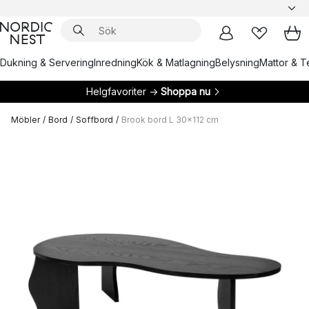
Dukning & Servering
Inredning
Kök & Matlagning
Belysning
Mattor & Te
Helgfavoriter →
Shoppa nu
Möbler
/
Bord
/
Soffbord
/
Brook bord L 30x112 cm