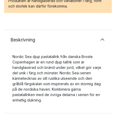
Produkten är handglaserad och variationer i färg, form
och storlek kan därför förekomma.
Beskrivning
Nordic Sea djup pastatallrik från danska Broste
Copenhagen är en rund djup tallrik som är
handglaserad och bränd under jord, vilket gör varje
del unik i färg och mönster. Nordic Sea-serien
kännetecknas av sitt rustika utseende och den
gråblå färgskalan som inspirerats av en stormig dag
på de nordiska haven. Kombinera gärna
pastatallriken med de övriga delarna i serien för en
enhetlig dukning.