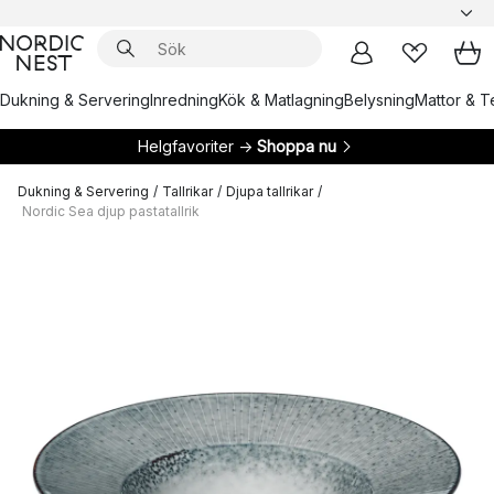
Dukning & Servering
Inredning
Kök & Matlagning
Belysning
Mattor & Te
Helgfavoriter →
Shoppa nu
Dukning & Servering
/
Tallrikar
/
Djupa tallrikar
/
Nordic Sea djup pastatallrik