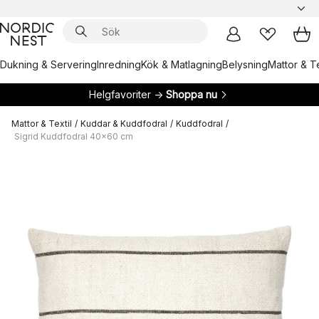
Dukning & Servering
Inredning
Kök & Matlagning
Belysning
Mattor & Te
Helgfavoriter →
Shoppa nu
Mattor & Textil
/
Kuddar & Kuddfodral
/
Kuddfodral
/
Sigrid Kuddfodral 40x60 cm