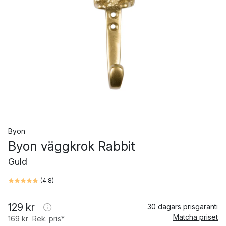
Byon
Byon väggkrok Rabbit
Guld
(
4.8
)
129 kr
30 dagars prisgaranti
Matcha priset
169 kr
Rek. pris*