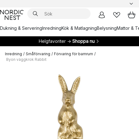
Dukning & Servering
Inredning
Kök & Matlagning
Belysning
Mattor & Te
Helgfavoriter →
Shoppa nu
Inredning
/
Småförvaring
/
Förvaring för barnrum
/
Byon väggkrok Rabbit