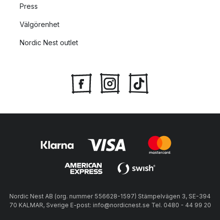
Press
Välgörenhet
Nordic Nest outlet
Nordic Nest AB (org. nummer 556628-1597) Stämpelvägen 3, SE-394
70 KALMAR, Sverige E-post: info@nordicnest.se Tel. 0480 - 44 99 20