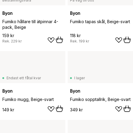
Beställningsvara
På väg till oss
Byon
Byon
Fumiko hållare till ätpinnar 4-
Fumiko tapas skål, Beige-svart
pack, Beige
159 kr
118 kr
Rek.
229 kr
Rek.
199 kr
Endast ett fåtal kvar
I lager
Byon
Byon
Fumiko mugg, Beige-svart
Fumiko sopptallrik, Beige-svart
149 kr
349 kr