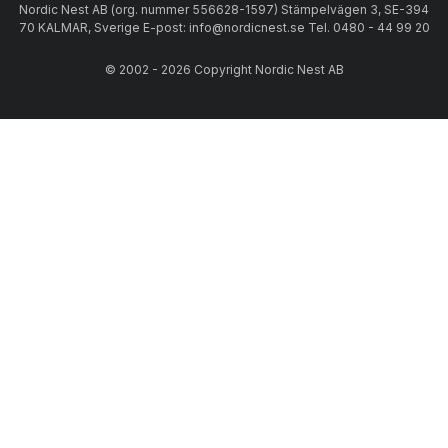
Nordic Nest AB (org. nummer 556628-1597) Stämpelvägen 3, SE-394
70 KALMAR, Sverige E-post: info@nordicnest.se Tel. 0480 - 44 99 20
© 2002 - 2026 Copyright Nordic Nest AB