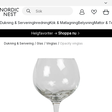
Dukning & Servering
Inredning
Kök & Matlagning
Belysning
Mattor & Te
Helgfavoriter →
Shoppa nu
Dukning & Servering
/
Glas
/
Vinglas
/
Opacity vinglas