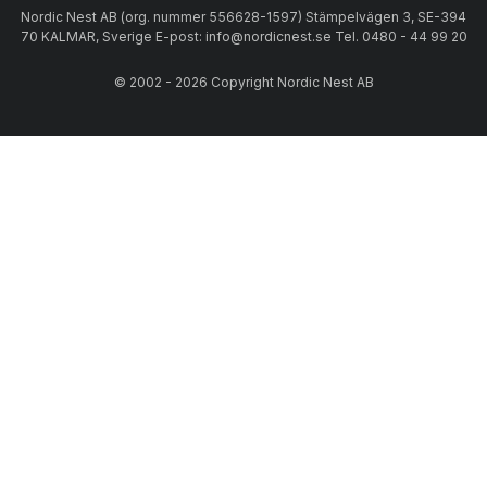
Nordic Nest AB (org. nummer 556628-1597) Stämpelvägen 3, SE-394
70 KALMAR, Sverige E-post: info@nordicnest.se Tel. 0480 - 44 99 20
© 2002 - 2026 Copyright Nordic Nest AB