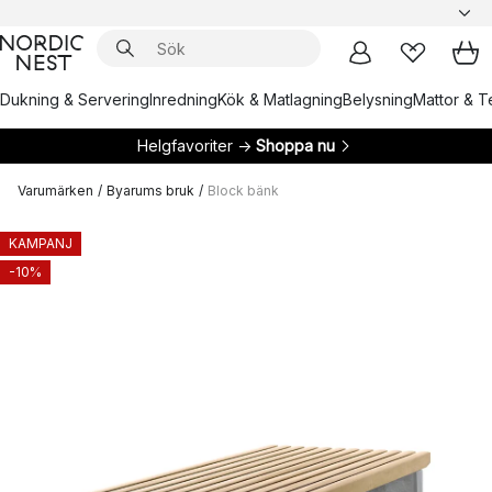
Dukning & Servering
Inredning
Kök & Matlagning
Belysning
Mattor & Te
Helgfavoriter →
Shoppa nu
Varumärken
/
Byarums bruk
/
Block bänk
KAMPANJ
-10%