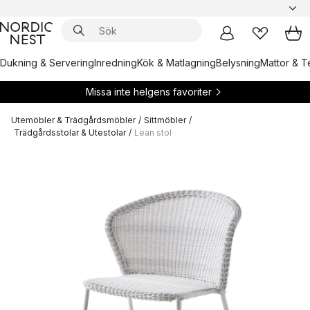
Dukning & Servering
Inredning
Kök & Matlagning
Belysning
Mattor & Te
Missa inte helgens favoriter
Utemöbler & Trädgårdsmöbler
/
Sittmöbler
/
Trädgårdsstolar & Utestolar
/
Lean stol