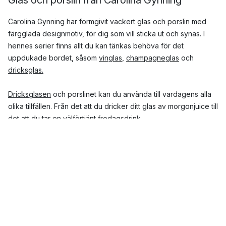
Carolina Gynning har formgivit vackert glas och porslin med
färgglada designmotiv, för dig som vill sticka ut och synas. I
hennes serier finns allt du kan tänkas behöva för det
uppdukade bordet, såsom
vinglas
,
champagneglas
och
dricksglas.
Dricksglasen
och porslinet kan du använda till vardagens alla
olika tillfällen. Från det att du dricker ditt glas av morgonjuice till
det att du tar en välförtjänt fredagsdrink.
Vad föreställer motiven på glasen och
porslinet från Carolina Gynning?
De färgstarka motiven på glasen och porslinet föreställer
kvinnliga porträtt. Inspirationen till motiven kommer från kvinnor
hon mött i sitt liv och som hon upplevelser att hon fått
inspiration och glädje av.