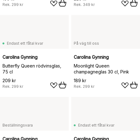
Rek.
299 kr
Rek.
349 kr
Endast ett fåtal kvar
På väg till oss
Carolina Gynning
Carolina Gynning
Butterfly Queen rödvinsglas,
Moonlight Queen
75 cl
champagneglas 30 cl, Pink
209 kr
189 kr
Rek.
299 kr
Rek.
299 kr
Beställningsvara
Endast ett fåtal kvar
Carolina Gynning
Carolina Gynning