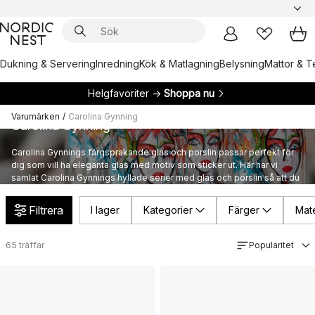
Dukning & Servering
Inredning
Kök & Matlagning
Belysning
Mattor & Te
Helgfavoriter →
Shoppa nu
Varumärken
/
Carolina Gynning
Carolina Gynning
Carolina Gynnings färgsprakande glas och porslin passar perfekt för
dig som vill ha eleganta glas med motiv som sticker ut. Här har vi
samlat Carolina Gynnings hyllade serier med glas och porslin så att du
kan hitta nya favoriter till din dukning.
Filtrera
I lager
Kategorier
Färger
Mate
65
träffar
Popularitet