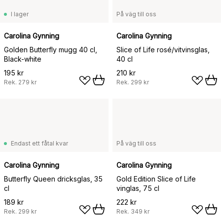
I lager
På väg till oss
Carolina Gynning
Carolina Gynning
Golden Butterfly mugg 40 cl,
Slice of Life rosé/vitvinsglas,
Black-white
40 cl
195 kr
210 kr
Rek.
279 kr
Rek.
299 kr
Endast ett fåtal kvar
På väg till oss
Carolina Gynning
Carolina Gynning
Butterfly Queen dricksglas, 35
Gold Edition Slice of Life
cl
vinglas, 75 cl
189 kr
222 kr
Rek.
299 kr
Rek.
349 kr