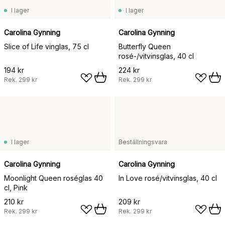
I lager
I lager
Carolina Gynning
Carolina Gynning
Slice of Life vinglas, 75 cl
Butterfly Queen
rosé-/vitvinsglas, 40 cl
194 kr
224 kr
Rek.
299 kr
Rek.
299 kr
I lager
Beställningsvara
Carolina Gynning
Carolina Gynning
Moonlight Queen roséglas 40
In Love rosé/vitvinsglas, 40 cl
cl, Pink
210 kr
209 kr
Rek.
299 kr
Rek.
299 kr