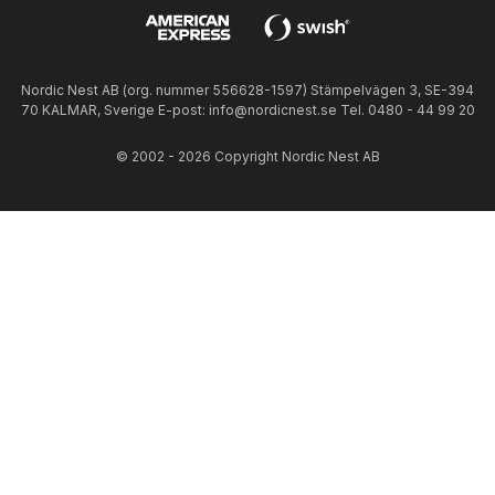
Nordic Nest AB (org. nummer 556628-1597) Stämpelvägen 3, SE-394
70 KALMAR, Sverige E-post: info@nordicnest.se Tel. 0480 - 44 99 20
© 2002 - 2026 Copyright Nordic Nest AB