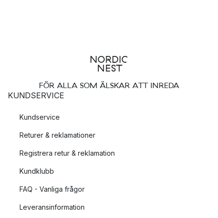
Vanligt förekommande i Carolina Gynnings konst är fjärilar som
motiv och tänkbara och vackra citat. På bland annat serien
Make Peace finner du det kraftfulla citatet ”Make peace with
your past so it won't screw up the present”, vilket är ett gott
citat att leva efter.
Populära kategorier från Carolina Gynning
FÖR ALLA SOM ÄLSKAR ATT INREDA
KUNDSERVICE
rödvinsglas
kaffekoppar
Kundservice
vitvinsglas
Returer & reklamationer
Glas med gulddekor från Carolina Gynning
Registrera retur & reklamation
I den eleganta och snygga serien Golden Dream finner du ett
Kundklubb
guldigt motiv på glasen som garanterat sätter den rätta känslan
av lyx och flärd på festligheterna.
FAQ - Vanliga frågor
Leveransinformation
Kan man diska sina Carolina Gynning glas i