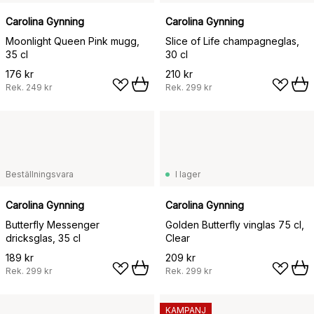
Carolina Gynning
Carolina Gynning
Moonlight Queen Pink mugg,
Slice of Life champagneglas,
35 cl
30 cl
176 kr
210 kr
Rek.
249 kr
Rek.
299 kr
Beställningsvara
I lager
Carolina Gynning
Carolina Gynning
Butterfly Messenger
Golden Butterfly vinglas 75 cl,
dricksglas, 35 cl
Clear
189 kr
209 kr
Rek.
299 kr
Rek.
299 kr
KAMPANJ