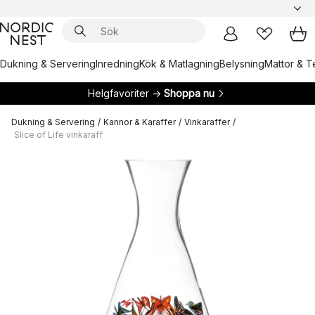
Dukning & Servering
Inredning
Kök & Matlagning
Belysning
Mattor & Te
Helgfavoriter →
Shoppa nu
Dukning & Servering
/
Kannor & Karaffer
/
Vinkaraffer
/
Slice of Life vinkaraff