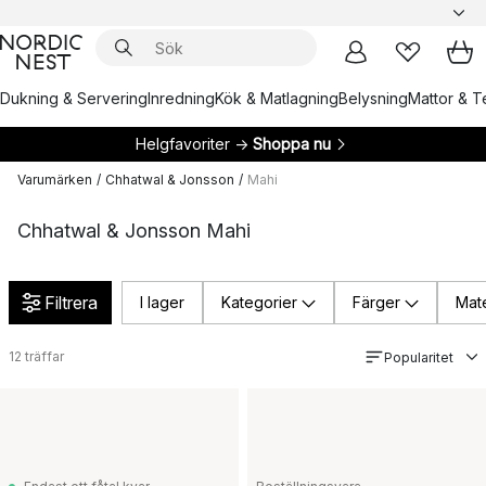
Dukning & Servering
Inredning
Kök & Matlagning
Belysning
Mattor & Te
Helgfavoriter →
Shoppa nu
Varumärken
/
Chhatwal & Jonsson
/
Mahi
Chhatwal & Jonsson Mahi
Filtrera
I lager
Kategorier
Färger
Mate
12
träffar
Popularitet