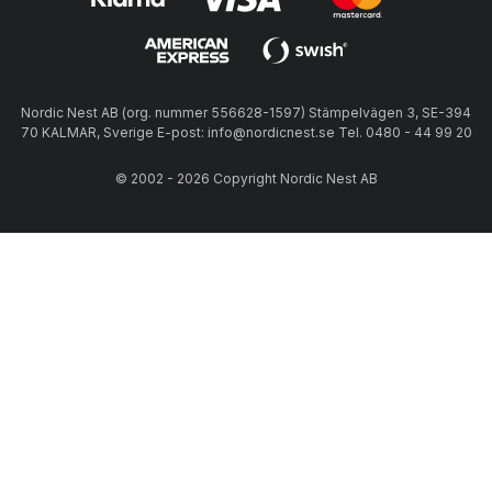
Nordic Nest AB (org. nummer 556628-1597) Stämpelvägen 3, SE-394
70 KALMAR, Sverige E-post: info@nordicnest.se Tel. 0480 - 44 99 20
© 2002 - 2026 Copyright Nordic Nest AB