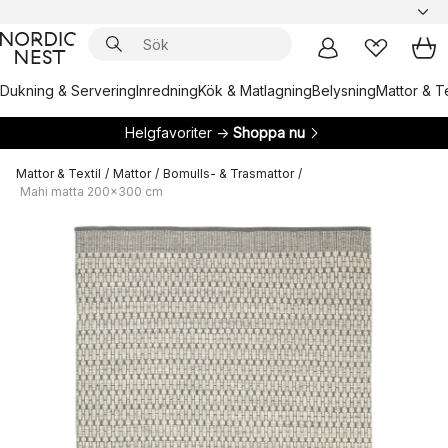
Dukning & Servering
Inredning
Kök & Matlagning
Belysning
Mattor & Te
Helgfavoriter →
Shoppa nu
Mattor & Textil
/
Mattor
/
Bomulls- & Trasmattor
/
Mahi matta 200x300 cm