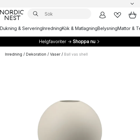
Dukning & Servering
Inredning
Kök & Matlagning
Belysning
Mattor & Te
Helgfavoriter →
Shoppa nu
Inredning
/
Dekoration
/
Vaser
/
Ball vas shell