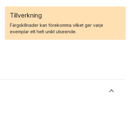
Tillverkning
Färgskillnader kan förekomma vilket ger varje
exemplar ett helt unikt utseende.