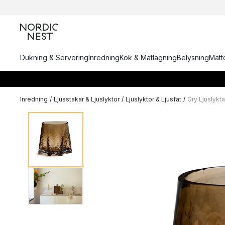
Dukning & Servering
Inredning
Kök & Matlagning
Belysning
Matto
Inredning
/
Ljusstakar & Ljuslyktor
/
Ljuslyktor & Ljusfat
/
Gry Ljuslykt