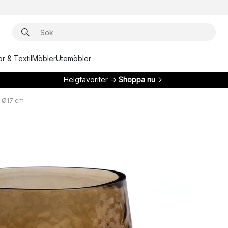
r & Textil
Möbler
Utemöbler
Helgfavoriter →
Shoppa nu
a Ø17 cm