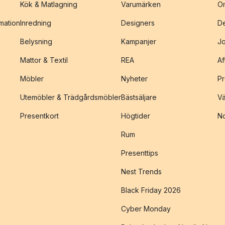
Kök & Matlagning
Varumärken
O
amation
Inredning
Designers
De
Belysning
Kampanjer
J
Mattor & Textil
REA
Af
Möbler
Nyheter
Pr
Utemöbler & Trädgårdsmöbler
Bästsäljare
Vä
Presentkort
Högtider
No
Rum
Presenttips
Nest Trends
Black Friday 2026
Cyber Monday