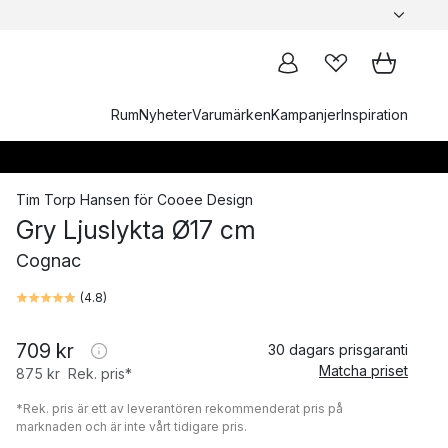
Rum
Nyheter
Varumärken
Kampanjer
Inspiration
Tim Torp Hansen
för
Cooee Design
Gry Ljuslykta Ø17 cm
Cognac
(
4.8
)
709 kr
30 dagars prisgaranti
Matcha priset
875 kr
Rek. pris*
*Rek. pris är ett av leverantören rekommenderat pris på
marknaden och är inte vårt tidigare pris.