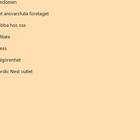
mdömen
t ansvarsfulla företaget
obba hos oss
filiate
ess
lgörenhet
rdic Nest outlet