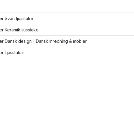
ler Svart ljusstake
ler Keramik ljusstake
ler Dansk design - Dansk inredning & möbler
ler Ljusstakar