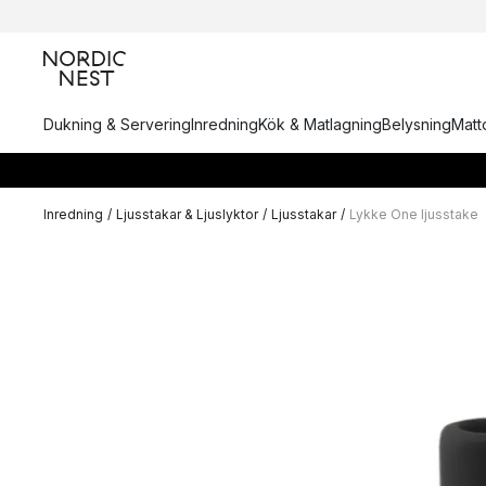
Dukning & Servering
Inredning
Kök & Matlagning
Belysning
Matto
Inredning
/
Ljusstakar & Ljuslyktor
/
Ljusstakar
/
Lykke One ljusstake