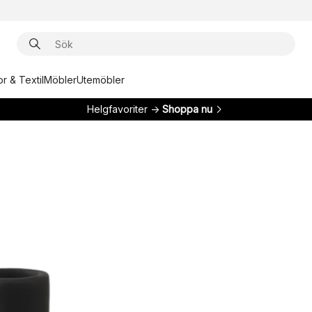
r & Textil
Möbler
Utemöbler
Helgfavoriter →
Shoppa nu