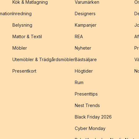
Kök & Matlagning
Varumärken
O
amation
Inredning
Designers
De
Belysning
Kampanjer
J
Mattor & Textil
REA
Af
Möbler
Nyheter
Pr
Utemöbler & Trädgårdsmöbler
Bästsäljare
Vä
Presentkort
Högtider
No
Rum
Presenttips
Nest Trends
Black Friday 2026
Cyber Monday