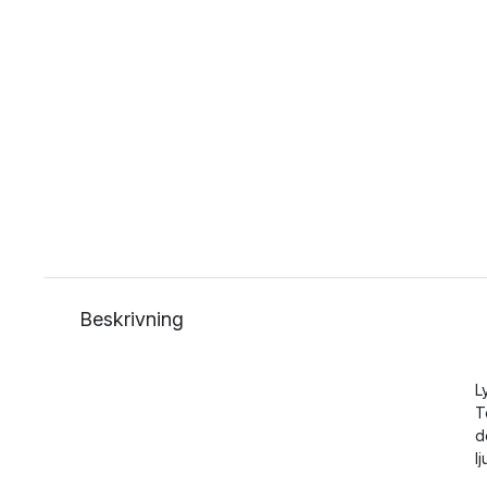
Beskrivning
L
T
d
l