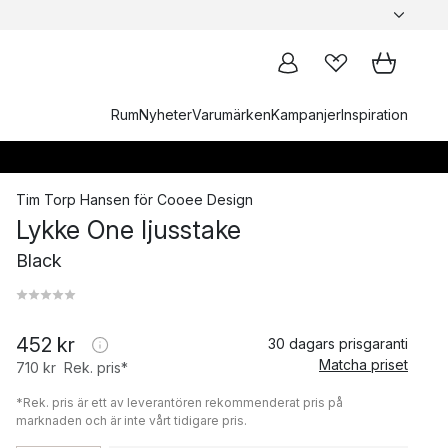
Rum
Nyheter
Varumärken
Kampanjer
Inspiration
Tim Torp Hansen
för
Cooee Design
Lykke One ljusstake
Black
452 kr
30 dagars prisgaranti
Matcha priset
710 kr
Rek. pris*
*Rek. pris är ett av leverantören rekommenderat pris på
marknaden och är inte vårt tidigare pris.