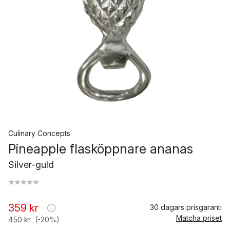
Culinary Concepts
Pineapple flasköppnare ananas
Silver-guld
359 kr
30 dagars prisgaranti
Matcha priset
450 kr
(-20%)