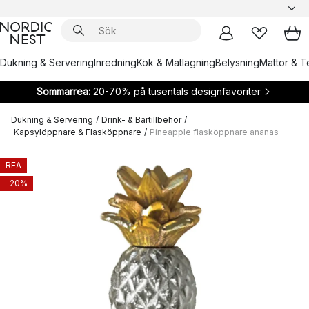
Dukning & Servering
Inredning
Kök & Matlagning
Belysning
Mattor & Te
Sommarrea:
20-70% på tusentals designfavoriter
Dukning & Servering
/
Drink- & Bartillbehör
/
Kapsylöppnare & Flasköppnare
/
Pineapple flasköppnare ananas
REA
-20%