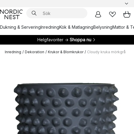
Dukning & Servering
Inredning
Kök & Matlagning
Belysning
Mattor & Te
Helgfavoriter →
Shoppa nu
Inredning
/
Dekoration
/
Krukor & Blomkrukor
/
Cloudy kruka mörkgrå