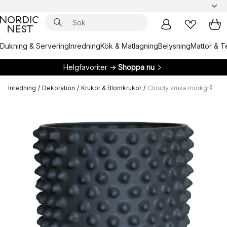
Dukning & Servering
Inredning
Kök & Matlagning
Belysning
Mattor & Te
Helgfavoriter →
Shoppa nu
Inredning
/
Dekoration
/
Krukor & Blomkrukor
/
Cloudy kruka mörkgrå