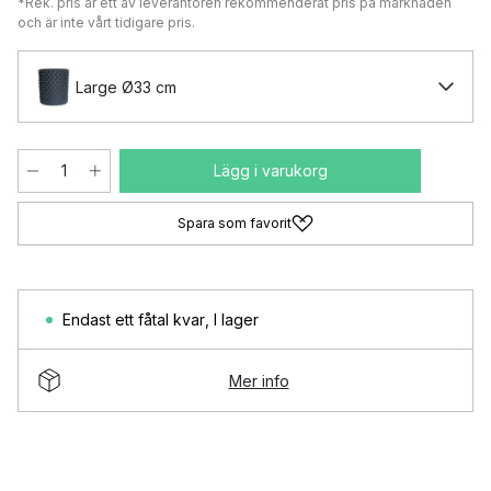
*Rek. pris är ett av leverantören rekommenderat pris på marknaden
och är inte vårt tidigare pris.
Large Ø33 cm
Lägg i varukorg
Spara som favorit
Endast ett fåtal kvar
,
I lager
Mer info