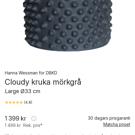
Hanna Wessman
för
DBKD
Cloudy kruka mörkgrå
Large Ø33 cm
(
4.8
)
1 399 kr
30 dagars prisgaranti
Matcha priset
1 499 kr
Rek. pris*