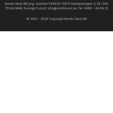
Nordic Nest AB (org. nummer 556628-1597) Stämpelvägen 3, SE-394
70 KALMAR, Sverige E-post: info@nordicnest.se Tel. 0480 - 44 99 20
© 2002 - 2026 Copyright Nordic Nest AB