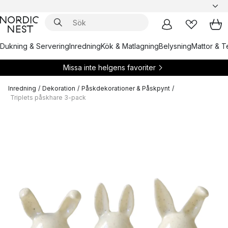
Dukning & Servering
Inredning
Kök & Matlagning
Belysning
Mattor & Te
Missa inte helgens favoriter
Inredning
/
Dekoration
/
Påskdekorationer & Påskpynt
/
Triplets påskhare 3-pack