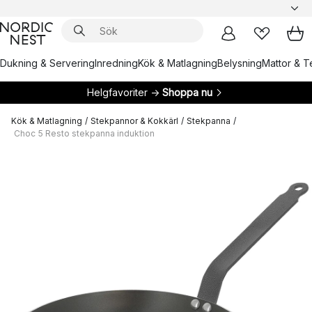
Dukning & Servering
Inredning
Kök & Matlagning
Belysning
Mattor & Te
Helgfavoriter →
Shoppa nu
Kök & Matlagning
/
Stekpannor & Kokkärl
/
Stekpanna
/
Choc 5 Resto stekpanna induktion